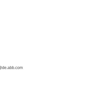
Material
Oberflächenty
Markenkompatib
Verwendung
Geeignet für 
e@de.abb.com
Befestigungsar
Werkstoff
Werkstoffgüte
Halogenfrei
Oberflächensc