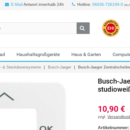
E-Mail
Antwort innerhalb 24h
Hotline:
06036-726199-0
(Mo-F
Bad
Haushaltsgroßgeräte
Haus & Garten
Compute
r- & Steckdosensysteme
Busch-Jaeger
Busch-Jaeger Zentralscheibe
Busch-Jae
studiowei
10,90
€
zzgl.
Versandkos
Artikelnummer: