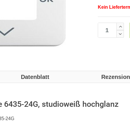
Kein Lieferter
Datenblatt
Rezensio
e 6435-24G, studioweiß hochglanz
435-24G