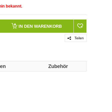
min bekannt.
IN DEN
WARENKORB
Teilen
nen
Zubehör
Genaue techni
werden:
Merkmale
Produktfarbe