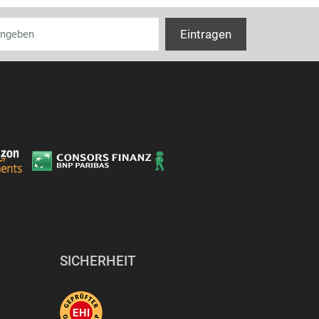
Ausführung de
Antibakteriell
Farbe
RAL-Nummer (
Mit Beschriftu
Mit austausch
Geeignet für S
Tiefe
Gewicht und
SICHERHEIT
Breite
Höhe