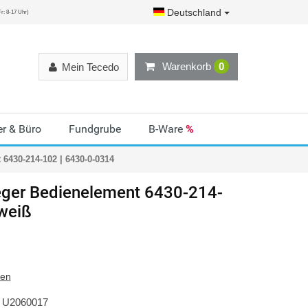
Deutschland
r: 8-17 Uhr)
Warenkorb
0
Mein Tecedo
r & Büro
Fundgrube
B-Ware
%
6430-214-102 | 6430-0-0314
ger
Bedienelement 6430-214-
nweiß
ten
U2060017