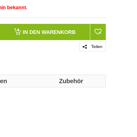
min bekannt.
IN DEN
WARENKORB
Teilen
nen
Zubehör
Genaue technis
Ausführung
Verwendung