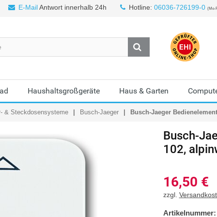
E-Mail
Antwort innerhalb 24h
Hotline:
06036-726199-0
(Mo-F
Bad
Haushaltsgroßgeräte
Haus & Garten
Compute
r- & Steckdosensysteme
Busch-Jaeger
Busch-Jaeger Bedienelement 
Busch-Jae
102, alpi
16,50
€
zzgl.
Versandkos
Artikelnummer: