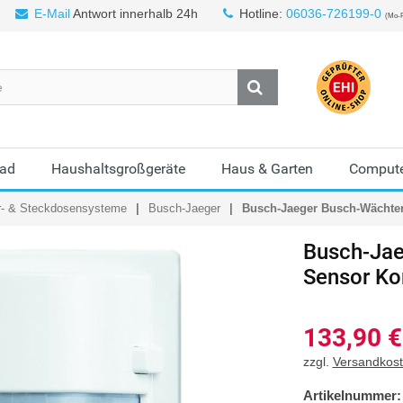
E-Mail
Antwort innerhalb 24h
Hotline:
06036-726199-0
(Mo-F
Bad
Haushaltsgroßgeräte
Haus & Garten
Compute
r- & Steckdosensysteme
Busch-Jaeger
Busch-Jaeger Busch-Wächter®
Busch-Jae
Sensor Ko
133,90
€
zzgl.
Versandkos
Artikelnummer: