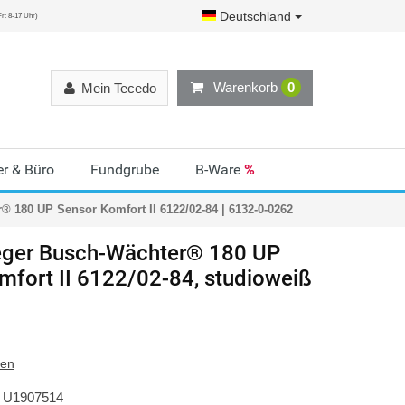
Deutschland
r: 8-17 Uhr)
Warenkorb
0
Mein Tecedo
r & Büro
Fundgrube
B-Ware
%
 180 UP Sensor Komfort II 6122/02-84 | 6132-0-0262
ger
Busch-Wächter® 180 UP
mfort II 6122/02-84, studioweiß
ten
U1907514