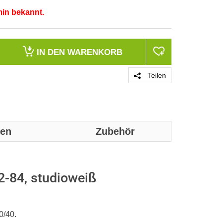
min bekannt.
IN DEN
WARENKORB
Teilen
nen
Zubehör
Genaue techni
Datenblatt e
-84, studioweiß
Bussystem K
0/40.