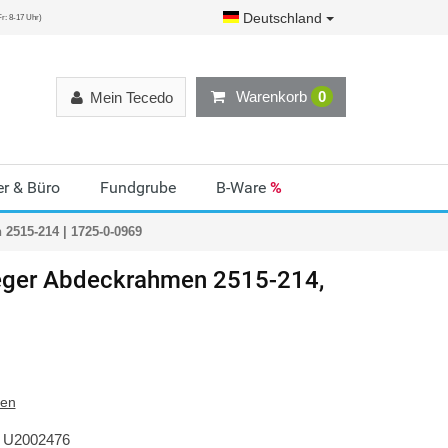
Deutschland
r: 8-17 Uhr)
Warenkorb
0
Mein Tecedo
r & Büro
Fundgrube
B-Ware
%
2515-214 | 1725-0-0969
ger
Abdeckrahmen 2515-214,
ten
U2002476