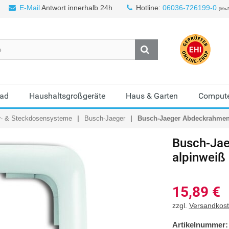
E-Mail
Antwort innerhalb 24h
Hotline:
06036-726199-0
(Mo-F
Bad
Haushaltsgroßgeräte
Haus & Garten
Compute
r- & Steckdosensysteme
Busch-Jaeger
Busch-Jaeger Abdeckrahmen 
Busch-Jae
alpinweiß
15,89
€
zzgl.
Versandkos
Artikelnummer: