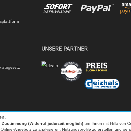
gsplattform
UNSERE PARTNER
erätegesetz
en.
e
Zustimmung (Widerruf jederzeit möglich)
um Ihnen mit Hilfe von Co
s Online-Angebots zu analysieren, Nutzungsprofile zu erstellen und p