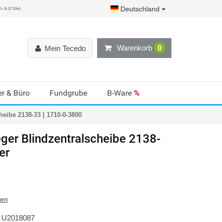
Deutschland
r: 8-17 Uhr)
Warenkorb
0
Mein Tecedo
r & Büro
Fundgrube
B-Ware
%
eibe 2138-33 | 1710-0-3800
ger
Blindzentralscheibe 2138-
er
ten
U2018087