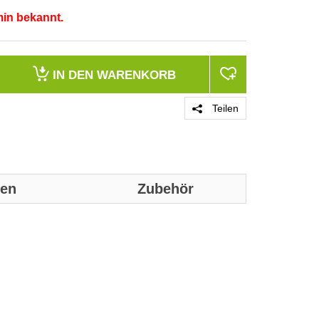
min bekannt.
IN DEN
WARENKORB
Teilen
nen
Zubehör
Genaue technis
Ausführung
Abtastbares Sy