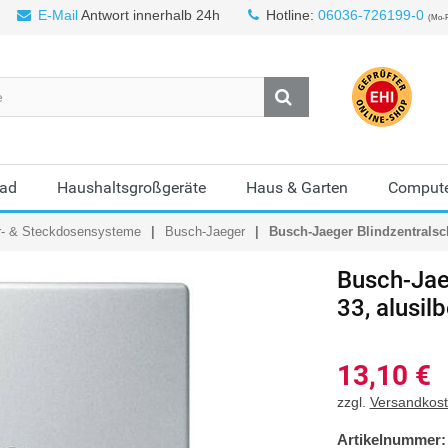
E-Mail
Antwort innerhalb 24h
Hotline:
06036-726199-0
(Mo-F
Bad
Haushaltsgroßgeräte
Haus & Garten
Compute
r- & Steckdosensysteme
Busch-Jaeger
Busch-Jaeger Blindzentralsch
Busch-Jae
33, alusilb
13,10
€
zzgl.
Versandkos
Artikelnummer: