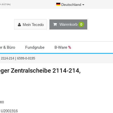
Deutschland
r: 8-17 Uhr)
Warenkorb
0
Mein Tecedo
r & Büro
Fundgrube
B-Ware
%
2114-214 | 6599-0-0195
ger
Zentralscheibe 2114-214,
ten
U2001916