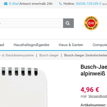
E-Mail
Antwort innerhalb 24h
Hotline:
06036-726199-0
(Mo-F
Bad
Haushaltsgroßgeräte
Haus & Garten
Compute
r- & Steckdosensysteme
Busch-Jaeger
Busch-Jaeger Zentralscheibe 
Busch-Jae
alpinweiß
4,96
€
zzgl.
Versandkos
Artikelnummer: