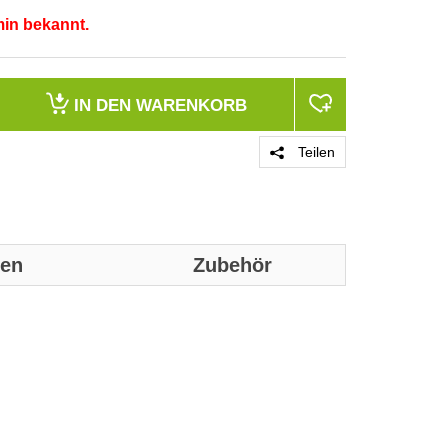
min bekannt.
IN DEN
WARENKORB
Teilen
nen
Zubehör
Genaue technis
Ausführung
Abtastbares Sy