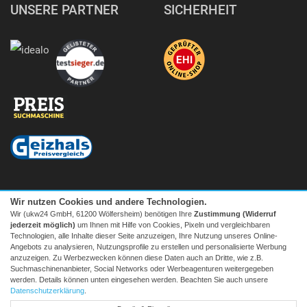
UNSERE PARTNER
SICHERHEIT
Wir nutzen Cookies und andere Technologien.
Wir (ukw24 GmbH, 61200 Wölfersheim) benötigen Ihre
Zustimmung (Widerruf
jederzeit möglich)
um Ihnen mit Hilfe von Cookies, Pixeln und vergleichbaren
Technologien, alle Inhalte dieser Seite anzuzeigen, Ihre Nutzung unseres Online-
Angebots zu analysieren, Nutzungsprofile zu erstellen und personalisierte Werbung
anzuzeigen. Zu Werbezwecken können diese Daten auch an Dritte, wie z.B.
Suchmaschinenanbieter, Social Networks oder Werbeagenturen weitergegeben
Facebook
|
twitter
werden. Details können unten eingesehen werden. Beachten Sie auch unsere
© 2026 Tecedo
Datenschutzerklärung
.