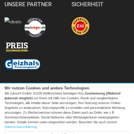
UNSERE PARTNER
SICHERHEIT
Wir nutzen Cookies und andere Technologien.
Wir (ukw24 GmbH, 61200 Wölfersheim) benötigen Ihre
Zustimmung (Widerruf
jederzeit möglich)
um Ihnen mit Hilfe von Cookies, Pixeln und vergleichbaren
Technologien, alle Inhalte dieser Seite anzuzeigen, Ihre Nutzung unseres Online-
Angebots zu analysieren, Nutzungsprofile zu erstellen und personalisierte Werbung
anzuzeigen. Zu Werbezwecken können diese Daten auch an Dritte, wie z.B.
Suchmaschinenanbieter, Social Networks oder Werbeagenturen weitergegeben
Facebook
|
twitter
werden. Details können unten eingesehen werden. Beachten Sie auch unsere
© 2026 Tecedo
Datenschutzerklärung
.