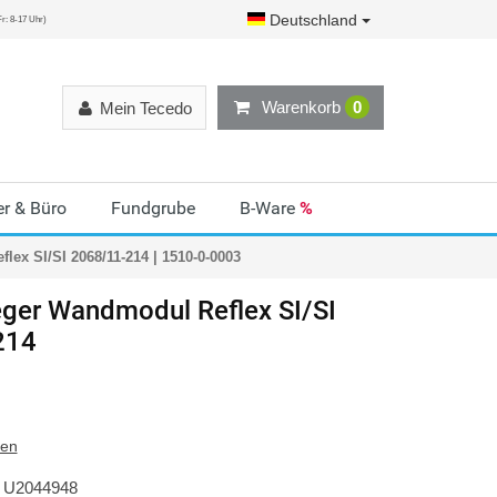
Deutschland
r: 8-17 Uhr)
Warenkorb
0
Mein Tecedo
r & Büro
Fundgrube
B-Ware
%
ex SI/SI 2068/11-214 | 1510-0-0003
ger
Wandmodul Reflex SI/SI
214
ten
U2044948