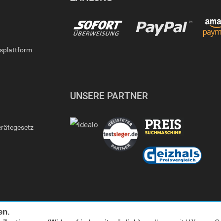
gsplattform
UNSERE PARTNER
erätegesetz
en.