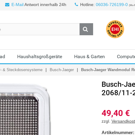
E-Mail
Antwort innerhalb 24h
Hotline:
06036-726199-0
(Mo-F
Bad
Haushaltsgroßgeräte
Haus & Garten
Compute
r- & Steckdosensysteme
Busch-Jaeger
Busch-Jaeger Wandmodul Refl
Busch-Jae
2068/11-
49,40
€
zzgl.
Versandkos
Artikelnummer: