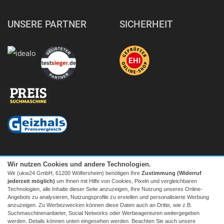
UNSERE PARTNER
SICHERHEIT
Wir nutzen Cookies und andere Technologien.
Wir (ukw24 GmbH, 61200 Wölfersheim) benötigen Ihre
Zustimmung (Widerruf
jederzeit möglich)
um Ihnen mit Hilfe von Cookies, Pixeln und vergleichbaren
Technologien, alle Inhalte dieser Seite anzuzeigen, Ihre Nutzung unseres Online-
Angebots zu analysieren, Nutzungsprofile zu erstellen und personalisierte Werbung
anzuzeigen. Zu Werbezwecken können diese Daten auch an Dritte, wie z.B.
Suchmaschinenanbieter, Social Networks oder Werbeagenturen weitergegeben
Facebook
|
twitter
werden. Details können unten eingesehen werden. Beachten Sie auch unsere