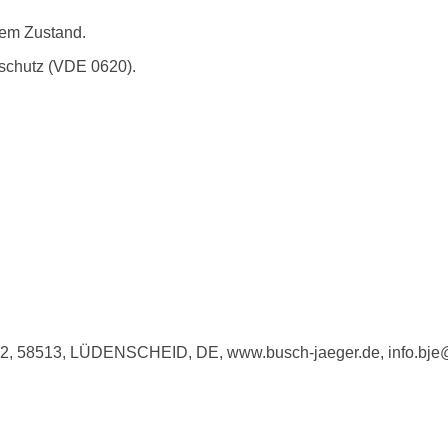
etem Zustand.
chutz (VDE 0620).
e 2, 58513, LÜDENSCHEID, DE, www.busch-jaeger.de, info.bj