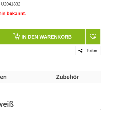
U2041832
min bekannt.
IN DEN
WARENKORB
Teilen
nen
Zubehör
Genaue techn
entnommen w
weiß
Produktd