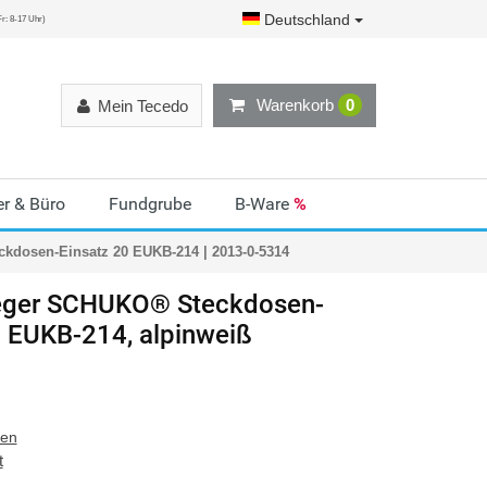
Deutschland
r: 8-17 Uhr)
Warenkorb
0
Mein Tecedo
r & Büro
Fundgrube
B-Ware
%
dosen-Einsatz 20 EUKB-214 | 2013-0-5314
ger
SCHUKO® Steckdosen-
0 EUKB-214, alpinweiß
ten
t