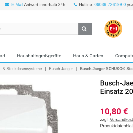
E-Mail
Antwort innerhalb 24h
Hotline:
06036-726199-0
(Mo-F
Bad
Haushaltsgroßgeräte
Haus & Garten
Compute
r- & Steckdosensysteme
Busch-Jaeger
Busch-Jaeger SCHUKO® Steck
Busch-Jae
Einsatz 2
10,80
€
zzgl.
Versandkos
Produktdatenblat