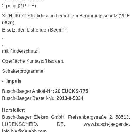
2-polig (2 P + E)
SCHUKO® Steckdose mit erhöhtem Berührungsschutz (VDE
0620).
Ersetzt den bisherigen Begriff ".
.
.
mit Kinderschutz".
Oberfläche Kunststoff lackiert.
Schalterprogramme:
impuls
Busch-Jaeger Artikel-Nr.:
20 EUCKS-775
Busch-Jaeger Bestell-Nr.:
2013-0-5334
Hersteller:
Busch-Jaeger Elektro GmbH, Freisenbergstraße 2, 58513,
LÜDENSCHEID, DE, www.busch-jaeger.de,
info.bje@de.abb.com