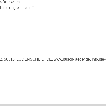
m-Druckguss.
eistungskunststoff.
e 2, 58513, LÜDENSCHEID, DE, www.busch-jaeger.de, info.bj