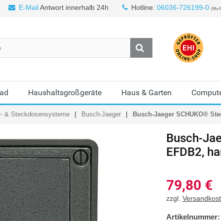
E-Mail
Antwort innerhalb 24h
Hotline:
06036-726199-0
(Mo-F
Bad
Haushaltsgroßgeräte
Haus & Garten
Compute
r- & Steckdosensysteme
Busch-Jaeger
Busch-Jaeger SCHUKO® Stec
Busch-Jae
EFDB2, ha
79,80
€
zzgl.
Versandkos
Artikelnummer: