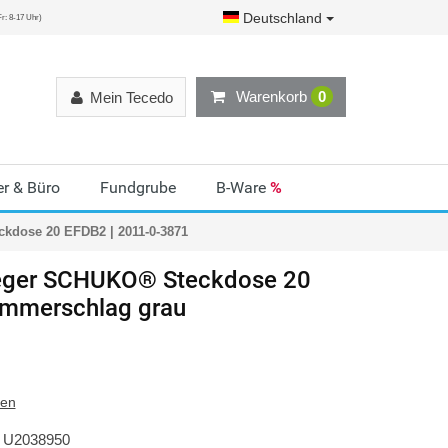
Deutschland
r: 8-17 Uhr)
Warenkorb
0
Mein Tecedo
r & Büro
Fundgrube
B-Ware
%
kdose 20 EFDB2 | 2011-0-3871
ger
SCHUKO® Steckdose 20
mmerschlag grau
ten
U2038950