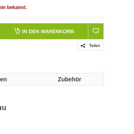
min bekannt.
IN DEN
WARENKORB
Teilen
nen
Zubehör
Genaue techn
entnommen w
au
Anzahl der akt