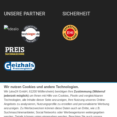
UNSERE PARTNER
SICHERHEIT
Wir nutzen Cookies und andere Technologien.
Wir (ukw24 GmbH, 61200 Wölfersheim) benötigen Ihre
Zustimmung (Widerruf
jederzeit möglich)
um Ihnen mit Hilfe von Cookies, Pixeln und vergleichbaren
Technologien, alle Inhalte dieser Seite anzuzeigen, Ihre Nutzung unseres Online-
Angebots zu analysieren, Nutzungsprofile zu erstellen und personalisierte Werbung
anzuzeigen. Zu Werbezwecken können diese Daten auch an Dritte, wie z.B.
Suchmaschinenanbieter, Social Networks oder Werbeagenturen weitergegeben
Facebook
|
twitter
werden. Details können unten eingesehen werden. Beachten Sie auch unsere