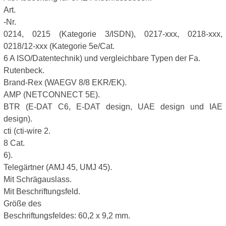
Art.
-Nr.
0214, 0215 (Kategorie 3/ISDN), 0217-xxx, 0218-xxx,
0218/12-xxx (Kategorie 5e/Cat.
6 A ISO/Datentechnik) und vergleichbare Typen der Fa.
Rutenbeck.
Brand-Rex (WAEGV 8/8 EKR/EK).
AMP (NETCONNECT 5E).
BTR (E-DAT C6, E-DAT design, UAE design und IAE
design).
cti (cti-wire 2.
8 Cat.
6).
Telegärtner (AMJ 45, UMJ 45).
Mit Schrägauslass.
Mit Beschriftungsfeld.
Größe des
Beschriftungsfeldes: 60,2 x 9,2 mm.