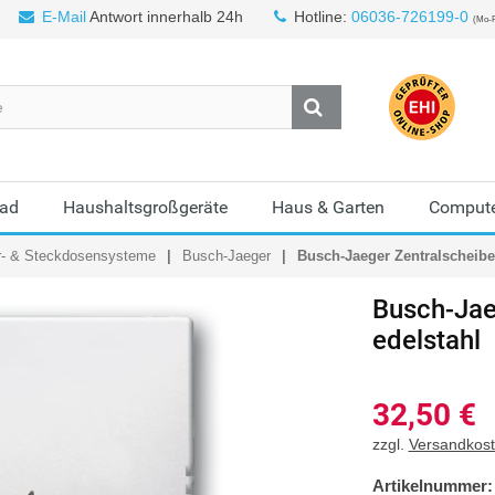
E-Mail
Antwort innerhalb 24h
Hotline:
06036-726199-0
(Mo-F
Bad
Haushaltsgroßgeräte
Haus & Garten
Compute
r- & Steckdosensysteme
Busch-Jaeger
Busch-Jaeger Zentralscheibe 
Busch-Jae
edelstahl
32,50
€
zzgl.
Versandkos
Artikelnummer: