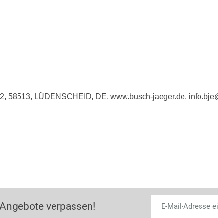
e 2, 58513, LÜDENSCHEID, DE, www.busch-jaeger.de, info.bj
 Angebote verpassen!