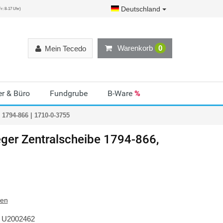
Deutschland
r: 8-17 Uhr)
Warenkorb
0
Mein Tecedo
r & Büro
Fundgrube
B-Ware
%
1794-866 | 1710-0-3755
ger
Zentralscheibe 1794-866,
ten
U2002462