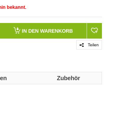
min bekannt.
IN DEN
WARENKORB
Teilen
nen
Zubehör
Genaue technis
Merkmale
Produktfarbe