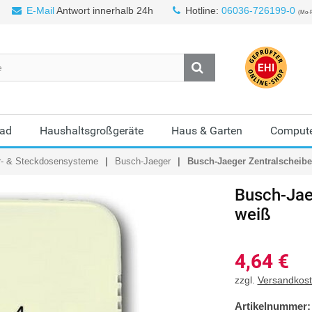
E-Mail
Antwort innerhalb 24h
Hotline:
06036-726199-0
(Mo-F
Bad
Haushaltsgroßgeräte
Haus & Garten
Compute
r- & Steckdosensysteme
Busch-Jaeger
Busch-Jaeger Zentralscheibe 
Busch-Jae
weiß
4,64
€
zzgl.
Versandkos
Artikelnummer: