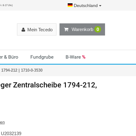
Deutschland
r: 8-17 Uhr)
Warenkorb
0
Mein Tecedo
r & Büro
Fundgrube
B-Ware
%
1794-212 | 1710-0-3530
ger
Zentralscheibe 1794-212,
ten
U2032139