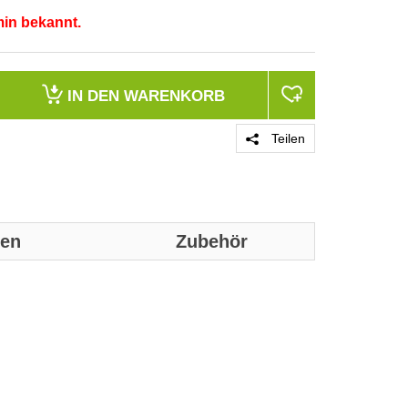
min bekannt.
IN DEN
WARENKORB
Teilen
nen
Zubehör
Genaue technis
Ausführung
Verwendung