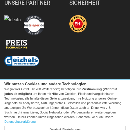
UNSERE PARTNER
SICHERHEIT
Wir nutzen Cookies und andere Technologien.
Wir (ukw24 GmbH, 61200 Wölfersheim) benötigen Ihre
Zustimmung (Widerruf
jederzeit möglich)
um Ihnen mit Hilfe von Cookies, Pixeln und vergleichbaren
Technologien, alle Inhalte dieser Seite anzuzeigen, Ihre Nutzung unseres Online-
Angebots zu analysieren, Nutzungsprofile zu erstellen und personalisierte Werbung
anzuzeigen. Zu Werbezwecken können diese Daten auch an Dritte, wie z.B.
Suchmaschinenanbieter, Social Networks oder Werbeagenturen weitergegeben
Facebook
|
twitter
werden. Details können unten eingesehen werden. Beachten Sie auch unsere
© 2026 Tecedo
Datenschutzerklärung
.
Alle Preise inkl. MwSt. zzgl. Versand | *) Unverbindliche
Details & Einstellungen