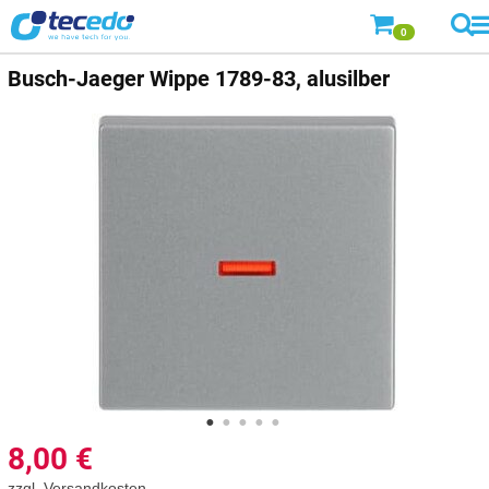
0
Busch-Jaeger
Wippe 1789-83, alusilber
8,00
€
zzgl.
Versandkosten