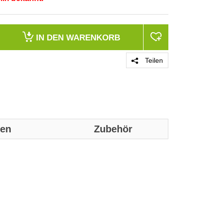
IN DEN
WARENKORB
Teilen
nen
Zubehör
Genaue technis
Ausführung
Abtastbares Sy