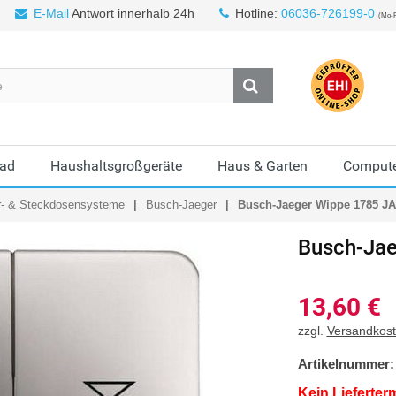
E-Mail
Antwort innerhalb 24h
Hotline:
06036-726199-0
(Mo-F
Bad
Haushaltsgroßgeräte
Haus & Garten
Compute
r- & Steckdosensysteme
Busch-Jaeger
Busch-Jaeger Wippe 1785 JA-
Busch-Jae
13,60
€
zzgl.
Versandkos
Artikelnummer:
Kein Lieferter