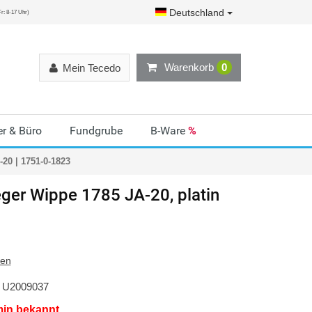
Deutschland
r: 8-17 Uhr)
Warenkorb
0
Mein Tecedo
r & Büro
Fundgrube
B-Ware
%
20 | 1751-0-1823
ger
Wippe 1785 JA-20, platin
ten
U2009037
min bekannt.