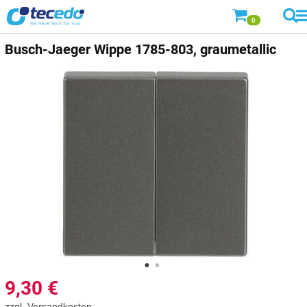
0
Busch-Jaeger
Wippe 1785-803, graumetallic
9,30
€
zzgl.
Versandkosten