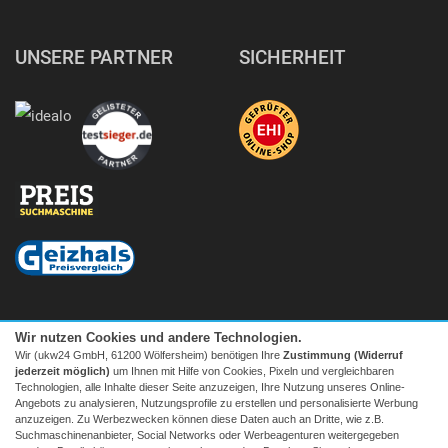
UNSERE PARTNER
SICHERHEIT
Wir nutzen Cookies und andere Technologien.
Wir (ukw24 GmbH, 61200 Wölfersheim) benötigen Ihre
Zustimmung (Widerruf
jederzeit möglich)
um Ihnen mit Hilfe von Cookies, Pixeln und vergleichbaren
Technologien, alle Inhalte dieser Seite anzuzeigen, Ihre Nutzung unseres Online-
Angebots zu analysieren, Nutzungsprofile zu erstellen und personalisierte Werbung
anzuzeigen. Zu Werbezwecken können diese Daten auch an Dritte, wie z.B.
Suchmaschinenanbieter, Social Networks oder Werbeagenturen weitergegeben
Facebook
|
twitter