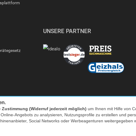
gsplattform
UNSERE PARTNER
erätegesetz
en.
e
Zustimmung (Widerruf jederzeit möglich)
um Ihnen mit Hilfe von Co
s Online-Angebots zu analysieren, Nutzungsprofile zu erstellen und p
Facebook
|
twitter
chinenanbieter, Social Networks oder Werbeagenturen weitergegeben 
nkl. MwSt. zzgl. Versand | *) Unverbindliche Preisempfehlung | **) Ehemaliger