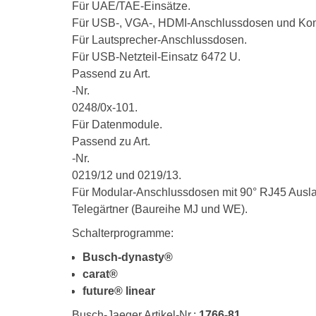
Für UAE/TAE-Einsätze.
Für USB-, VGA-, HDMI-Anschlussdosen und Kom
Für Lautsprecher-Anschlussdosen.
Für USB-Netzteil-Einsatz 6472 U.
Passend zu Art.
-Nr.
0248/0x-101.
Für Datenmodule.
Passend zu Art.
-Nr.
0219/12 und 0219/13.
Für Modular-Anschlussdosen mit 90° RJ45 Ausla
Telegärtner (Baureihe MJ und WE).
Schalterprogramme:
Busch-dynasty®
carat®
future® linear
Busch-Jaeger Artikel-Nr.:
1766-81