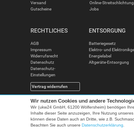
Versand
Online-Streitschlichtun
Gutscheine
Jobs
RECHTLICHES
ENTSORGUNG
AGB
Batteriegesetz
Impressum
Elektro- und Elektronikg
Widerrufsrecht
Energielabel
Datenschutz
Altgeräte-Entsorgung
Datenschutz-
Einstellungen
Vertrag widerrufen
Wir nutzen Cookies und andere Technologi
Wir (ukw24 GmbH, 61200 Wölfersheim) benötigen Ihr
Inhalte dieser Seite anzuzeigen, Ihre Nutzung unsere
können diese Daten auch an Dritte, wie z.B. Suchmas
Beachten Sie auch unsere
Datenschutzerklärung
.
Alle Preise i