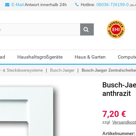
E-Mail
Antwort innerhalb 24h
Hotline:
06036-726199-0
(Mo-F
Bad
Haushaltsgroßgeräte
Haus & Garten
Compute
r- & Steckdosensysteme
Busch-Jaeger
Busch-Jaeger Zentralscheibe 
Busch-Jae
anthrazit
7,20
€
zzgl.
Versandkos
Artikelnummer: