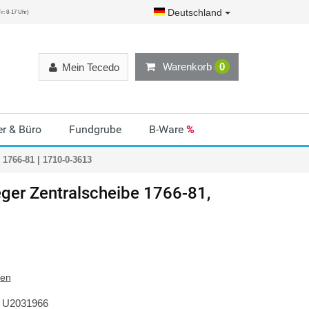
Deutschland
r: 8-17 Uhr)
Warenkorb
0
Mein Tecedo
r & Büro
Fundgrube
B-Ware
%
1766-81 | 1710-0-3613
ger
Zentralscheibe 1766-81,
ten
U2031966