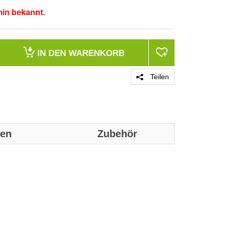
min bekannt.
IN DEN
WARENKORB
Teilen
nen
Zubehör
Genaue technis
Merkmale
Produktfarbe
Produktdesign