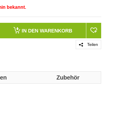
min bekannt.
IN DEN
WARENKORB
Teilen
nen
Zubehör
Genaue technis
Merkmale
Produktfarbe
Markenkompatib