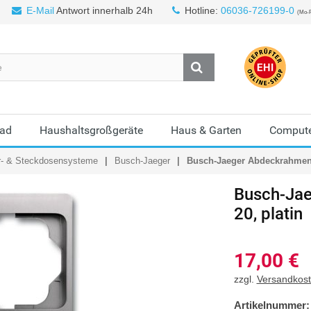
E-Mail
Antwort innerhalb 24h
Hotline:
06036-726199-0
(Mo-F
Bad
Haushaltsgroßgeräte
Haus & Garten
Compute
r- & Steckdosensysteme
Busch-Jaeger
Busch-Jaeger Abdeckrahmen 
Busch-Jae
20, platin
17,00
€
zzgl.
Versandkos
Artikelnummer: