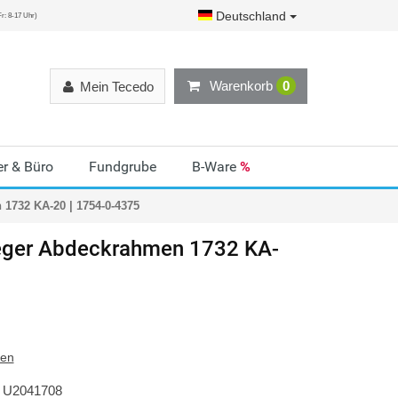
Deutschland
r: 8-17 Uhr)
Warenkorb
0
Mein Tecedo
r & Büro
Fundgrube
B-Ware
%
1732 KA-20 | 1754-0-4375
ger
Abdeckrahmen 1732 KA-
ten
U2041708