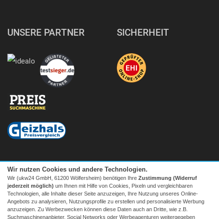
UNSERE PARTNER
SICHERHEIT
Wir nutzen Cookies und andere Technologien.
Wir (ukw24 GmbH, 61200 Wölfersheim) benötigen Ihre
Zustimmung (Widerruf
jederzeit möglich)
um Ihnen mit Hilfe von Cookies, Pixeln und vergleichbaren
Technologien, alle Inhalte dieser Seite anzuzeigen, Ihre Nutzung unseres Online-
Angebots zu analysieren, Nutzungsprofile zu erstellen und personalisierte Werbung
anzuzeigen. Zu Werbezwecken können diese Daten auch an Dritte, wie z.B.
Suchmaschinenanbieter, Social Networks oder Werbeagenturen weitergegeben