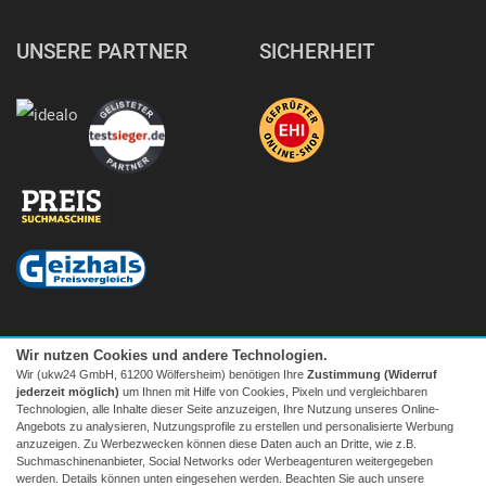
UNSERE PARTNER
SICHERHEIT
Wir nutzen Cookies und andere Technologien.
Wir (ukw24 GmbH, 61200 Wölfersheim) benötigen Ihre
Zustimmung (Widerruf
jederzeit möglich)
um Ihnen mit Hilfe von Cookies, Pixeln und vergleichbaren
Technologien, alle Inhalte dieser Seite anzuzeigen, Ihre Nutzung unseres Online-
Angebots zu analysieren, Nutzungsprofile zu erstellen und personalisierte Werbung
anzuzeigen. Zu Werbezwecken können diese Daten auch an Dritte, wie z.B.
Suchmaschinenanbieter, Social Networks oder Werbeagenturen weitergegeben
Facebook
|
twitter
werden. Details können unten eingesehen werden. Beachten Sie auch unsere