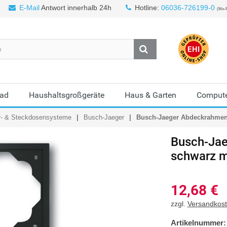
E-Mail
Antwort innerhalb 24h
Hotline:
06036-726199-0
(Mo-F
Bad
Haushaltsgroßgeräte
Haus & Garten
Compute
r- & Steckdosensysteme
Busch-Jaeger
Busch-Jaeger Abdeckrahmen 
Busch-Jae
schwarz m
12,68
€
zzgl.
Versandkos
Artikelnummer: