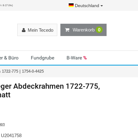
Deutschland
r: 8-17 Uhr)
Warenkorb
0
Mein Tecedo
r & Büro
Fundgrube
B-Ware
%
1722-775 | 1754-0-4425
ger
Abdeckrahmen 1722-775,
att
ten
U2041758