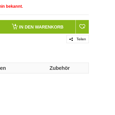
min bekannt.
IN DEN
WARENKORB
Teilen
nen
Zubehör
Genaue technis
Merkmale
Produktfarbe