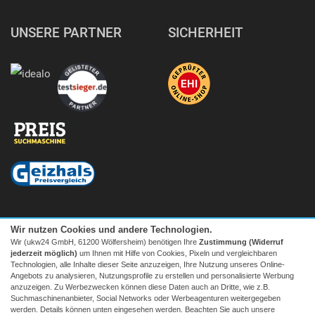
UNSERE PARTNER
SICHERHEIT
Wir nutzen Cookies und andere Technologien.
Wir (ukw24 GmbH, 61200 Wölfersheim) benötigen Ihre
Zustimmung (Widerruf
jederzeit möglich)
um Ihnen mit Hilfe von Cookies, Pixeln und vergleichbaren
Technologien, alle Inhalte dieser Seite anzuzeigen, Ihre Nutzung unseres Online-
Angebots zu analysieren, Nutzungsprofile zu erstellen und personalisierte Werbung
anzuzeigen. Zu Werbezwecken können diese Daten auch an Dritte, wie z.B.
Suchmaschinenanbieter, Social Networks oder Werbeagenturen weitergegeben
Facebook
|
twitter
werden. Details können unten eingesehen werden. Beachten Sie auch unsere