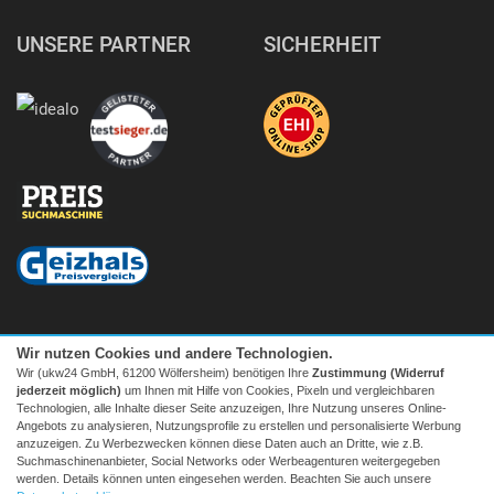
UNSERE PARTNER
SICHERHEIT
Wir nutzen Cookies und andere Technologien.
Wir (ukw24 GmbH, 61200 Wölfersheim) benötigen Ihre
Zustimmung (Widerruf
jederzeit möglich)
um Ihnen mit Hilfe von Cookies, Pixeln und vergleichbaren
Technologien, alle Inhalte dieser Seite anzuzeigen, Ihre Nutzung unseres Online-
Angebots zu analysieren, Nutzungsprofile zu erstellen und personalisierte Werbung
anzuzeigen. Zu Werbezwecken können diese Daten auch an Dritte, wie z.B.
Suchmaschinenanbieter, Social Networks oder Werbeagenturen weitergegeben
Facebook
|
twitter
werden. Details können unten eingesehen werden. Beachten Sie auch unsere