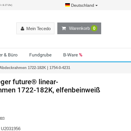
Deutschland
r: 8-17 Uhr)
Warenkorb
0
Mein Tecedo
r & Büro
Fundgrube
B-Ware
%
-Abdeckrahmen 1722-182K | 1754-0-4231
ger
future® linear-
men 1722-182K, elfenbeinweiß
ten
U2031956