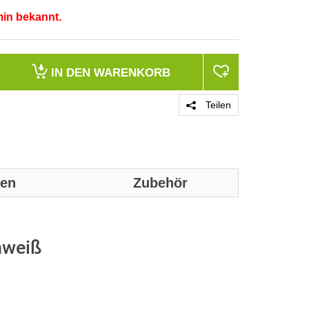
min bekannt.
IN DEN
WARENKORB
Teilen
nen
Zubehör
Genaue techn
entnommen w
nweiß
Merkmale
Produktfarbe