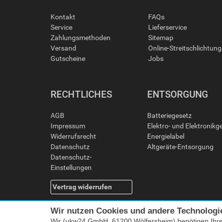
Kontakt
FAQs
Service
Lieferservice
Zahlungsmethoden
Sitemap
Versand
Online-Streitschlichtun
Gutscheine
Jobs
RECHTLICHES
ENTSORGUNG
AGB
Batteriegesetz
Impressum
Elektro- und Elektronikg
Widerrufsrecht
Energielabel
Datenschutz
Altgeräte-Entsorgung
Datenschutz-
Einstellungen
Vertrag widerrufen
Wir nutzen Cookies und andere Technologi
Wir (ukw24 GmbH, 61200 Wölfersheim) benötigen Ihr