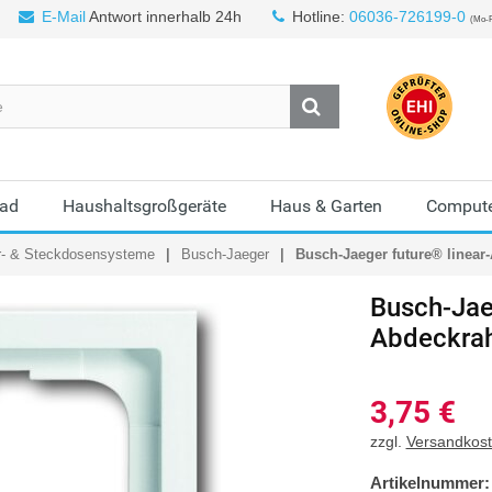
E-Mail
Antwort innerhalb 24h
Hotline:
06036-726199-0
(Mo-F
Bad
Haushaltsgroßgeräte
Haus & Garten
Compute
r- & Steckdosensysteme
Busch-Jaeger
Busch-Jaeger future® linear
Busch-Jae
Abdeckrah
3,75
€
zzgl.
Versandkos
Artikelnummer: