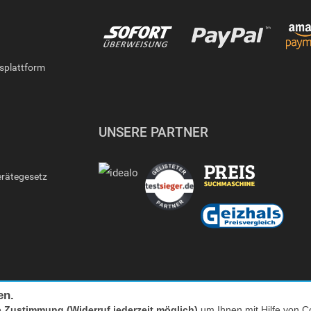
gsplattform
UNSERE PARTNER
erätegesetz
en.
e
Zustimmung (Widerruf jederzeit möglich)
um Ihnen mit Hilfe von Co