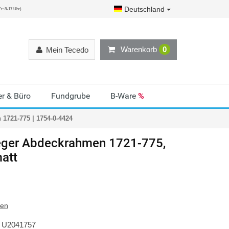
Deutschland
r: 8-17 Uhr)
Warenkorb
0
Mein Tecedo
r & Büro
Fundgrube
B-Ware
%
1721-775 | 1754-0-4424
ger
Abdeckrahmen 1721-775,
att
ten
U2041757