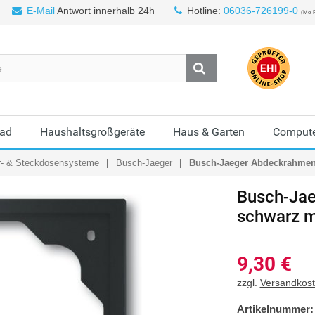
E-Mail
Antwort innerhalb 24h
Hotline:
06036-726199-0
(Mo-F
Bad
Haushaltsgroßgeräte
Haus & Garten
Compute
r- & Steckdosensysteme
Busch-Jaeger
Busch-Jaeger Abdeckrahmen 
Busch-Jae
schwarz m
9,30
€
zzgl.
Versandkos
Artikelnummer: