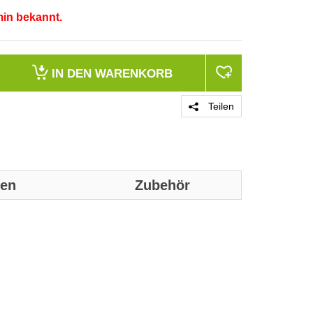
min bekannt.
IN DEN
WARENKORB
Teilen
nen
Zubehör
Genaue technis
Merkmale
Produktfarbe