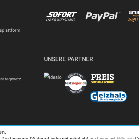
gsplattform
UNSERE PARTNER
erätegesetz
en.
e
Zustimmung (Widerruf jederzeit möglich)
um Ihnen mit Hilfe von Co