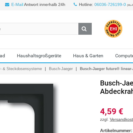
E-Mail
Antwort innerhalb 24h
Hotline:
06036-726199-0
(Mo-F
Bad
Haushaltsgroßgeräte
Haus & Garten
Compute
r- & Steckdosensysteme
Busch-Jaeger
Busch-Jaeger future® linear
Busch-Jae
Abdeckrah
4,59
€
zzgl.
Versandkos
Artikelnummer: