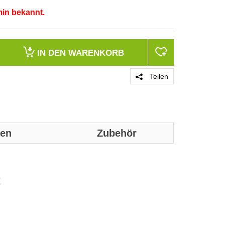
min bekannt.
IN DEN
WARENKORB
Teilen
nen
Zubehör
Genaue techni
werden:
t
Merkmale
Produktfarbe