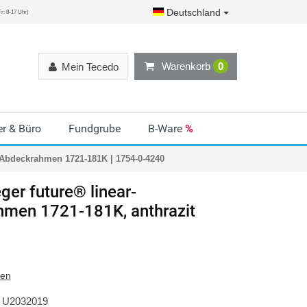
Deutschland
r: 8-17 Uhr)
Warenkorb
0
Mein Tecedo
r & Büro
Fundgrube
B-Ware
%
-Abdeckrahmen 1721-181K | 1754-0-4240
ger
future® linear-
men 1721-181K, anthrazit
ten
U2032019