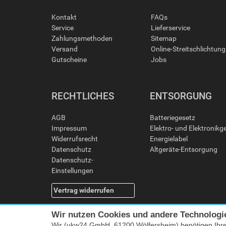
Kontakt
FAQs
Service
Lieferservice
Zahlungsmethoden
Sitemap
Versand
Online-Streitschlichtun
Gutscheine
Jobs
RECHTLICHES
ENTSORGUNG
AGB
Batteriegesetz
Impressum
Elektro- und Elektronikg
Widerrufsrecht
Energielabel
Datenschutz
Altgeräte-Entsorgung
Datenschutz-
Einstellungen
Vertrag widerrufen
Wir nutzen Cookies und andere Technologi
Wir (ukw24 GmbH, 61200 Wölfersheim) benötigen Ihr