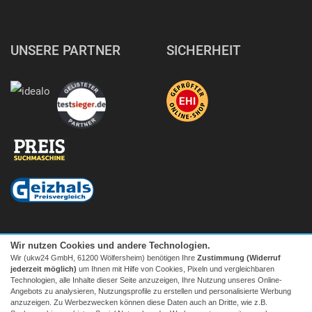
UNSERE PARTNER
SICHERHEIT
Wir nutzen Cookies und andere Technologien.
Wir (ukw24 GmbH, 61200 Wölfersheim) benötigen Ihre
Zustimmung (Widerruf
jederzeit möglich)
um Ihnen mit Hilfe von Cookies, Pixeln und vergleichbaren
Technologien, alle Inhalte dieser Seite anzuzeigen, Ihre Nutzung unseres Online-
Angebots zu analysieren, Nutzungsprofile zu erstellen und personalisierte Werbung
anzuzeigen. Zu Werbezwecken können diese Daten auch an Dritte, wie z.B.