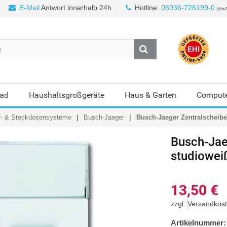
E-Mail
Antwort innerhalb 24h
Hotline:
06036-726199-0
(Mo-F
Bad
Haushaltsgroßgeräte
Haus & Garten
Compute
r- & Steckdosensysteme
Busch-Jaeger
Busch-Jaeger Zentralscheibe
Busch-Jae
studiowei
13,50
€
zzgl.
Versandkos
Artikelnummer: