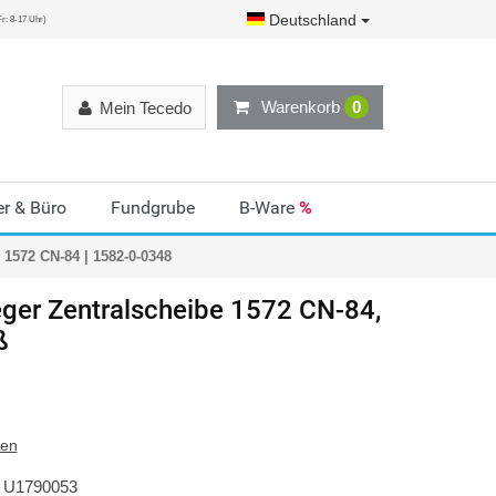
Deutschland
r: 8-17 Uhr)
Warenkorb
0
Mein Tecedo
r & Büro
Fundgrube
B-Ware
%
 1572 CN-84 | 1582-0-0348
ger
Zentralscheibe 1572 CN-84,
ß
ten
U1790053