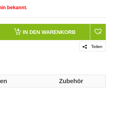
min bekannt.
IN DEN
WARENKORB
Teilen
nen
Zubehör
Genaue technis
Merkmale
Produktfarbe
Zertifizierung