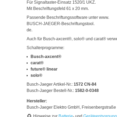
Für Signaltaster-Einsatz 1520/1 UKZ.
Mit Beschriftungsfeld 61 x 20 mm.
Passende Beschriftungssoftware unter www.
BUSCH-JAEGER-Beschriftungstool.
de.
Auch für Busch-axcent®, solo® und carat® verw
Schalterprogramme:
Busch-axcent®
carat®
future® linear
solo®
Busch-Jaeger Artikel-Nr.:
1572 CN-84
Busch-Jaeger Bestell-Nr.:
1582-0-0348
Hersteller:
Busch-Jaeger Elektro GmbH, Freisenbergstraß
Hinweise zur
Batterie
- und
Geräteentsorgung