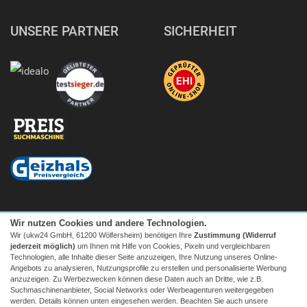
UNSERE PARTNER
SICHERHEIT
Wir nutzen Cookies und andere Technologien.
Wir (ukw24 GmbH, 61200 Wölfersheim) benötigen Ihre
Zustimmung (Widerruf
jederzeit möglich)
um Ihnen mit Hilfe von Cookies, Pixeln und vergleichbaren
Technologien, alle Inhalte dieser Seite anzuzeigen, Ihre Nutzung unseres Online-
Angebots zu analysieren, Nutzungsprofile zu erstellen und personalisierte Werbung
anzuzeigen. Zu Werbezwecken können diese Daten auch an Dritte, wie z.B.
Suchmaschinenanbieter, Social Networks oder Werbeagenturen weitergegeben
Facebook
|
twitter
werden. Details können unten eingesehen werden. Beachten Sie auch unsere