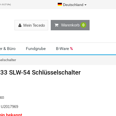
Deutschland
r: 8-17 Uhr)
Warenkorb
0
Mein Tecedo
r & Büro
Fundgrube
B-Ware
%
elschalter
33 SLW-54 Schlüsselschalter
ten
U2017969
min bekannt.