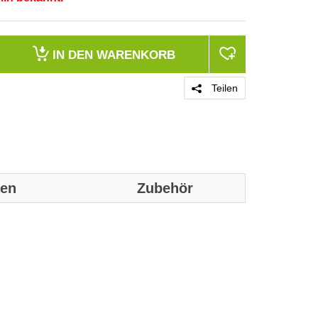
IN DEN
WARENKORB
Teilen
nen
Zubehör
Genaue technis
Merkmale
Produktfarbe
Zertifizierung