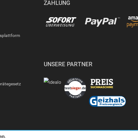
ZAHLUNG
gsplattform
UNSERE PARTNER
erätegesetz
en.