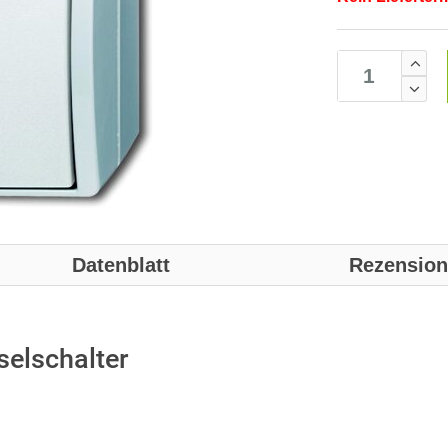
Datenblatt
Rezensio
elschalter