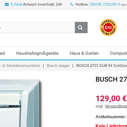
E-Mail
Antwort innerhalb 24h
Hotline:
06036-726199-0
(Mo-F
Bad
Haushaltsgroßgeräte
Haus & Garten
Compute
r- & Steckdosensysteme
Busch-Jaeger
BUSCH 2733 SLW-54 Schlüss
BUSCH
27
129,00
€
zzgl.
Versandkos
Artikelnummer:
Kein Lieferter