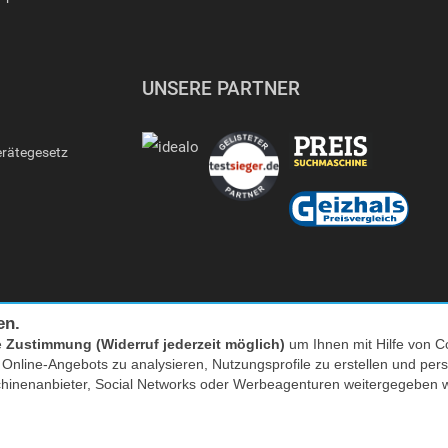
UNSERE PARTNER
erätegesetz
en.
e
Zustimmung (Widerruf jederzeit möglich)
um Ihnen mit Hilfe von Co
s Online-Angebots zu analysieren, Nutzungsprofile zu erstellen und p
Facebook
|
twitter
chinenanbieter, Social Networks oder Werbeagenturen weitergegeben 
nkl. MwSt. zzgl. Versand | *) Unverbindliche Preisempfehlung | **) Ehemaliger