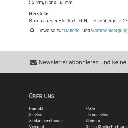
55 mm, Höhe: 83 mm
Hersteller:
Busch-Jaeger Elektro GmbH, Freisenbergstraß
Hinweise zur
Batterie
- und
Geräteentsorgung
Newsletter abonnieren und keine
ÜBER UNS
Kontakt
FAQs
Service
Lieferservice
Zahlungsmethoden
Sitemap
Versand
Online-Streitschlichtun