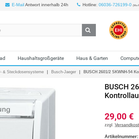
E-Mail
Antwort innerhalb 24h
Hotline:
06036-726199-0
(Mo-F
Bad
Haushaltsgroßgeräte
Haus & Garten
Compute
r- & Steckdosensysteme
Busch-Jaeger
BUSCH 2601/2 SKWNH-54 Kont
BUSCH
26
Kontrollau
29,00
€
zzgl.
Versandkos
Artikelnummer: