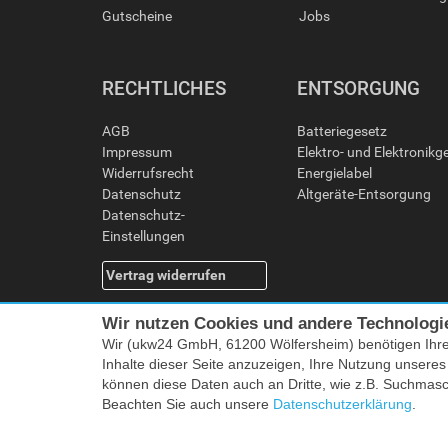
Gutscheine
Jobs
RECHTLICHES
ENTSORGUNG
AGB
Batteriegesetz
Impressum
Elektro- und Elektronikg
Widerrufsrecht
Energielabel
Datenschutz
Altgeräte-Entsorgung
Datenschutz-
Einstellungen
Vertrag widerrufen
Wir nutzen Cookies und andere Technologi
Wir (ukw24 GmbH, 61200 Wölfersheim) benötigen Ihr
Inhalte dieser Seite anzuzeigen, Ihre Nutzung unsere
können diese Daten auch an Dritte, wie z.B. Suchmas
Beachten Sie auch unsere
Datenschutzerklärung
.
Alle Preise i