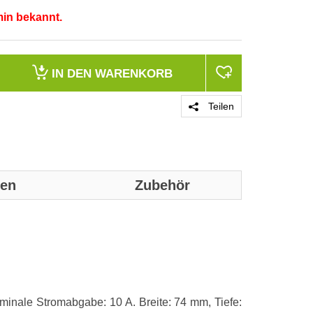
min bekannt.
IN DEN
WARENKORB
Teilen
nen
Zubehör
Genaue technis
Merkmale
Anzahl der Po
nale Stromabgabe: 10 A. Breite: 74 mm, Tiefe:
Produktfarbe