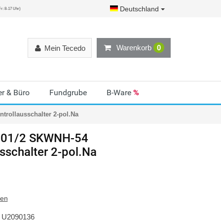
Deutschland
r: 8-17 Uhr)
Warenkorb
0
Mein Tecedo
r & Büro
Fundgrube
B-Ware
%
rollausschalter 2-pol.Na
01/2 SKWNH-54
sschalter 2-pol.Na
ten
U2090136