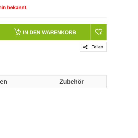
min bekannt.
IN DEN
WARENKORB
Teilen
nen
Zubehör
Genaue technis
Anzahl der akt
Anzahl der akt