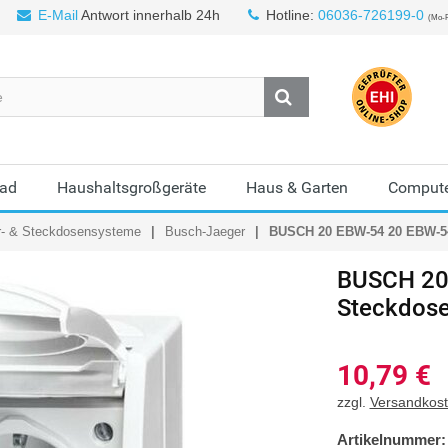
E-Mail
Antwort innerhalb 24h
Hotline:
06036-726199-0
(Mo-F
Bad
Haushaltsgroßgeräte
Haus & Garten
Compute
r- & Steckdosensysteme
Busch-Jaeger
BUSCH 20 EBW-54 20 EBW-
BUSCH
20
Steckdos
10,79
€
zzgl.
Versandkos
Artikelnummer: