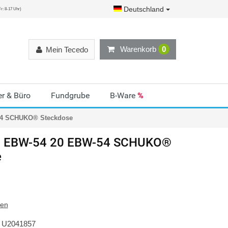
Deutschland
r: 8-17 Uhr)
Warenkorb
0
Mein Tecedo
r & Büro
Fundgrube
B-Ware
%
54 SCHUKO® Steckdose
 EBW-54 20 EBW-54 SCHUKO®
e
ten
U2041857