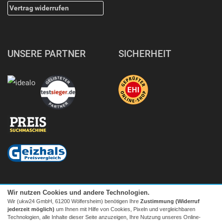
Vertrag widerrufen
UNSERE PARTNER
SICHERHEIT
Wir nutzen Cookies und andere Technologien.
Wir (ukw24 GmbH, 61200 Wölfersheim) benötigen Ihre
Zustimmung (Widerruf
jederzeit möglich)
um Ihnen mit Hilfe von Cookies, Pixeln und vergleichbaren
Technologien, alle Inhalte dieser Seite anzuzeigen, Ihre Nutzung unseres Online-