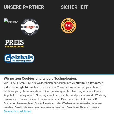
UNSERE PARTNER
SICHERHEIT
Wir nutzen Cookies und andere Technologien.
Wir (ukw24 GmbH, 61200 Wölfersheim) benötigen Ihre
Zustimmung (Widerruf
jederzeit möglich)
um Ihnen mit Hilfe von Cookies, Pixeln und vergleichbaren
Technologien, alle Inhalte dieser Seite anzuzeigen, Ihre Nutzung unseres Online-
Angebots zu analysieren, Nutzungsprofile zu erstellen und personalisierte Werbung
anzuzeigen. Zu Werbezwecken können diese Daten auch an Dritte, wie z.B.
Suchmaschinenanbieter, Social Networks oder Werbeagenturen weitergegeben
Facebook
|
twitter
werden. Details können unten eingesehen werden. Beachten Sie auch unsere
© 2026 Tecedo
Datenschutzerklärung
.