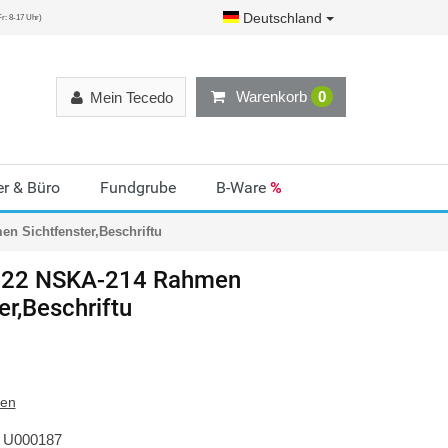
Deutschland
r: 8-17 Uhr)
Warenkorb
0
Mein Tecedo
r & Büro
Fundgrube
B-Ware
%
 Sichtfenster,Beschriftu
22 NSKA-214 Rahmen
er,Beschriftu
ten
U000187