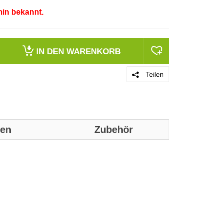
min bekannt.
IN DEN
WARENKORB
Teilen
nen
Zubehör
Genaue technis
Merkmale
Produktfarbe
Markenkompatib