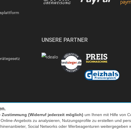
gsplattform
UNSERE PARTNER
erätegesetz
en.
e
Zustimmung (Widerruf jederzeit möglich)
um Ihnen mit Hilfe von Co
s Online-Angebots zu analysieren, Nutzungsprofile zu erstellen und p
Facebook
|
twitter
chinenanbieter, Social Networks oder Werbeagenturen weitergegeben 