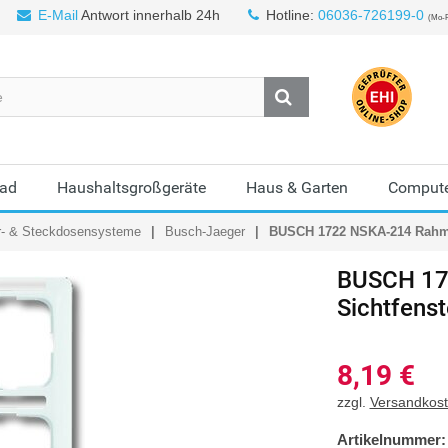
E-Mail
Antwort innerhalb 24h
Hotline:
06036-726199-0
(Mo-F
Bad
Haushaltsgroßgeräte
Haus & Garten
Compute
r- & Steckdosensysteme
Busch-Jaeger
BUSCH 1722 NSKA-214 Rahmen
BUSCH
17
Sichtfenst
8,19
€
zzgl.
Versandkos
Artikelnummer: