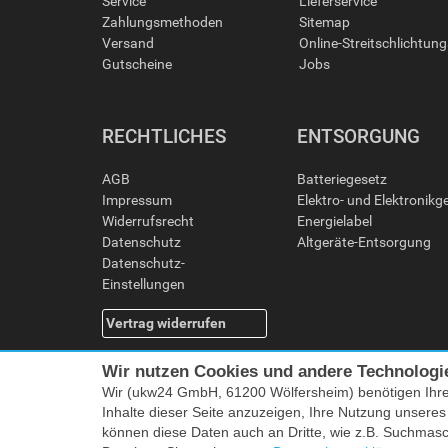
Service
Lieferservice
Zahlungsmethoden
Sitemap
Versand
Online-Streitschlichtun
Gutscheine
Jobs
RECHTLICHES
ENTSORGUNG
AGB
Batteriegesetz
Impressum
Elektro- und Elektronikg
Widerrufsrecht
Energielabel
Datenschutz
Altgeräte-Entsorgung
Datenschutz-
Einstellungen
Vertrag widerrufen
Wir nutzen Cookies und andere Technologi
Wir (ukw24 GmbH, 61200 Wölfersheim) benötigen Ihr
Inhalte dieser Seite anzuzeigen, Ihre Nutzung unsere
können diese Daten auch an Dritte, wie z.B. Suchmas