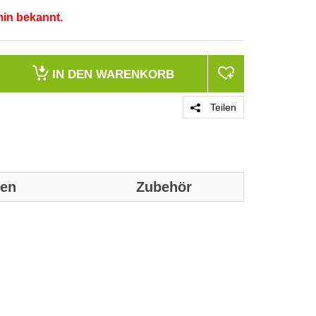
min bekannt.
IN DEN
WARENKORB
Teilen
nen
Zubehör
Genaue technis
Technische D
Produktfarbe
Anzahl Fassu