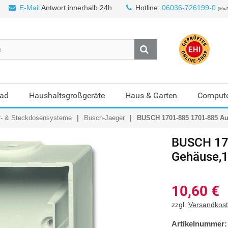
E-Mail
Antwort innerhalb 24h
Hotline:
06036-726199-0
(Mo-F
Bad
Haushaltsgroßgeräte
Haus & Garten
Compute
r- & Steckdosensysteme
Busch-Jaeger
BUSCH 1701-885 1701-885 Au
BUSCH
17
Gehäuse,1
10,60
€
zzgl.
Versandkos
Artikelnummer: