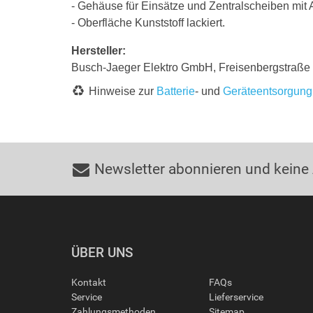
- Gehäuse für Einsätze und Zentralscheiben mi
- Oberfläche Kunststoff lackiert.
Hersteller:
Busch-Jaeger Elektro GmbH, Freisenbergstraß
Hinweise zur
Batterie
- und
Geräteentsorgung
Newsletter abonnieren und keine
ÜBER UNS
Kontakt
FAQs
Service
Lieferservice
Zahlungsmethoden
Sitemap