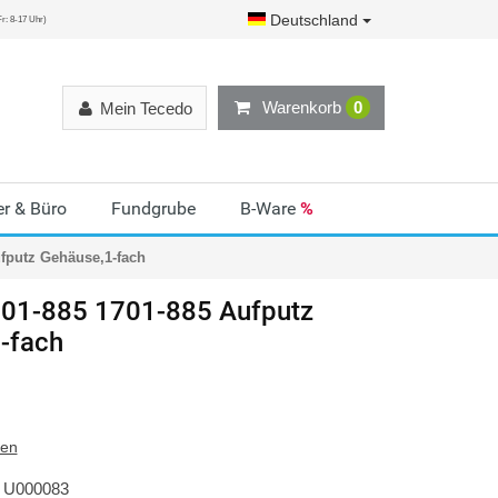
Deutschland
r: 8-17 Uhr)
Warenkorb
0
Mein Tecedo
r & Büro
Fundgrube
B-Ware
%
fputz Gehäuse,1-fach
01-885 1701-885 Aufputz
-fach
ten
U000083