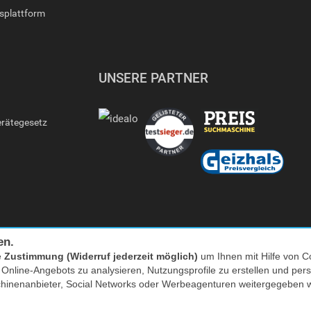
gsplattform
UNSERE PARTNER
erätegesetz
en.
e
Zustimmung (Widerruf jederzeit möglich)
um Ihnen mit Hilfe von Co
s Online-Angebots zu analysieren, Nutzungsprofile zu erstellen und p
Facebook
|
twitter
chinenanbieter, Social Networks oder Werbeagenturen weitergegeben 