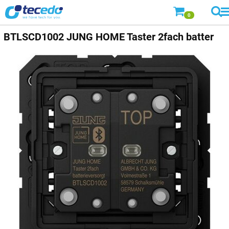
0
BTLSCD1002 JUNG HOME Taster 2fach batter