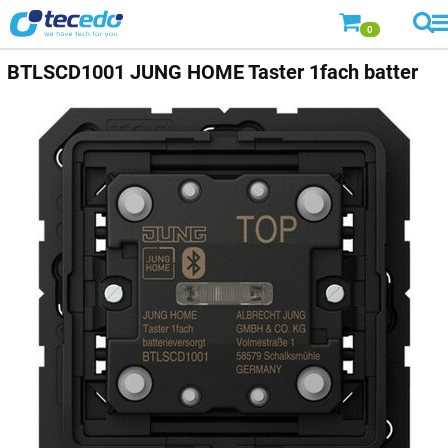
0
BTLSCD1001 JUNG HOME Taster 1fach batter