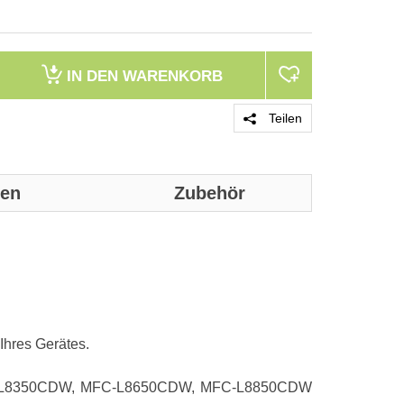
IN DEN
WARENKORB
Teilen
nen
Zubehör
Genaue technis
Merkmale
Typ
Ihres Gerätes.
Druckfarben
Drucktechnolo
 HL-L8350CDW, MFC-L8650CDW, MFC-L8850CDW