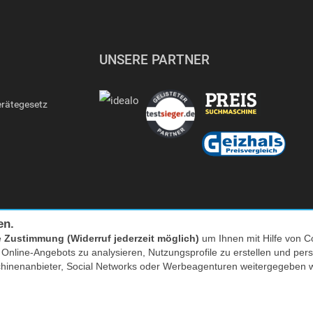
UNSERE PARTNER
erätegesetz
en.
e
Zustimmung (Widerruf jederzeit möglich)
um Ihnen mit Hilfe von Co
s Online-Angebots zu analysieren, Nutzungsprofile zu erstellen und p
Facebook
|
twitter
chinenanbieter, Social Networks oder Werbeagenturen weitergegeben 
nkl. MwSt. zzgl. Versand | *) Unverbindliche Preisempfehlung | **) Ehemaliger