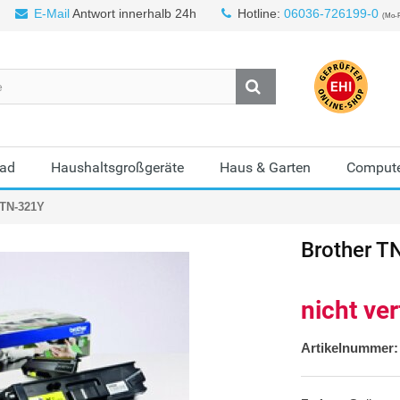
E-Mail
Antwort innerhalb 24h
Hotline:
06036-726199-0
(Mo-F
Bad
Haushaltsgroßgeräte
Haus & Garten
Compute
 TN-321Y
Brother
T
nicht ve
Artikelnummer: