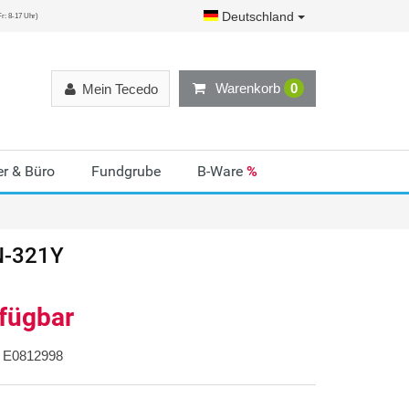
Deutschland
r: 8-17 Uhr)
Warenkorb
0
Mein Tecedo
r & Büro
Fundgrube
B-Ware
%
N-321Y
rfügbar
E0812998