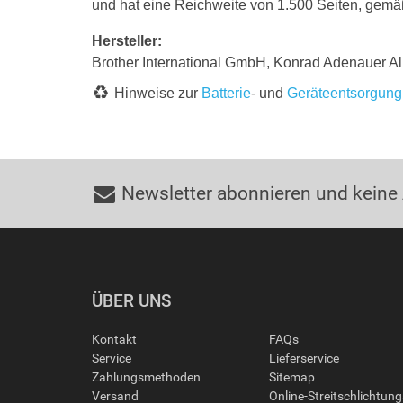
und hat eine Reichweite von 1.500 Seiten, gem
Hersteller:
Brother International GmbH, Konrad Adenauer Al
Hinweise zur
Batterie
- und
Geräteentsorgung
Newsletter abonnieren und keine
ÜBER UNS
Kontakt
FAQs
Service
Lieferservice
Zahlungsmethoden
Sitemap
Versand
Online-Streitschlichtun