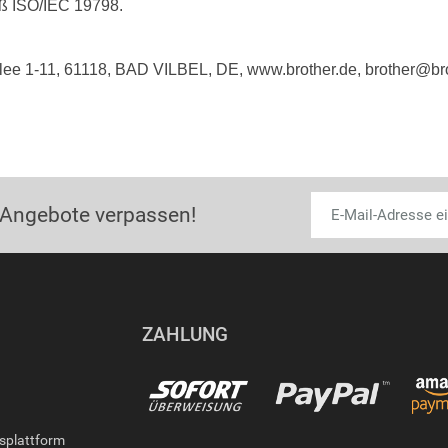
äß ISO/IEC 19798.
lee 1-11, 61118, BAD VILBEL, DE, www.brother.de, brother@br
 Angebote verpassen!
ZAHLUNG
gsplattform