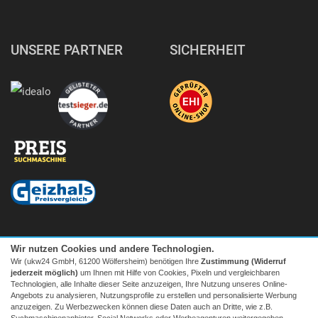
UNSERE PARTNER
SICHERHEIT
Wir nutzen Cookies und andere Technologien.
Wir (ukw24 GmbH, 61200 Wölfersheim) benötigen Ihre
Zustimmung (Widerruf
jederzeit möglich)
um Ihnen mit Hilfe von Cookies, Pixeln und vergleichbaren
Technologien, alle Inhalte dieser Seite anzuzeigen, Ihre Nutzung unseres Online-
Angebots zu analysieren, Nutzungsprofile zu erstellen und personalisierte Werbung
anzuzeigen. Zu Werbezwecken können diese Daten auch an Dritte, wie z.B.
Suchmaschinenanbieter, Social Networks oder Werbeagenturen weitergegeben