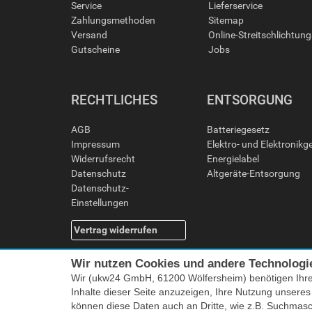
Service
Lieferservice
Zahlungsmethoden
Sitemap
Versand
Online-Streitschlichtun
Gutscheine
Jobs
RECHTLICHES
ENTSORGUNG
AGB
Batteriegesetz
Impressum
Elektro- und Elektronikg
Widerrufsrecht
Energielabel
Datenschutz
Altgeräte-Entsorgung
Datenschutz-
Einstellungen
Vertrag widerrufen
Wir nutzen Cookies und andere Technologi
Wir (ukw24 GmbH, 61200 Wölfersheim) benötigen Ihr
Inhalte dieser Seite anzuzeigen, Ihre Nutzung unsere
können diese Daten auch an Dritte, wie z.B. Suchmas