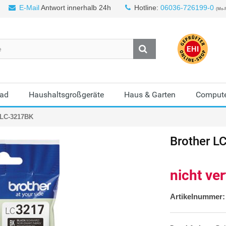
E-Mail
Antwort innerhalb 24h
Hotline:
06036-726199-0
(Mo-F
Bad
Haushaltsgroßgeräte
Haus & Garten
Compute
 LC-3217BK
Brother
L
nicht ve
Artikelnummer: