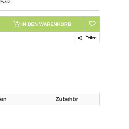
hwarz
IN DEN
WARENKORB
Teilen
nen
Zubehör
Genaue technis
Merkmale