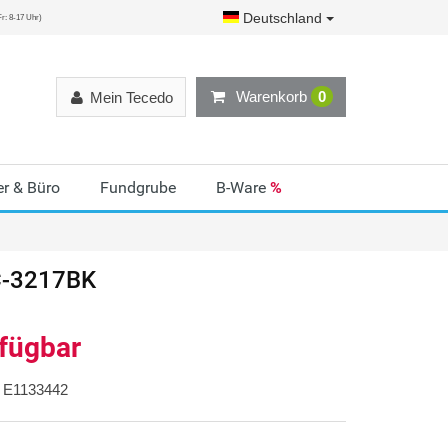
Deutschland
r: 8-17 Uhr)
Warenkorb
0
Mein Tecedo
r & Büro
Fundgrube
B-Ware
%
C-3217BK
rfügbar
E1133442