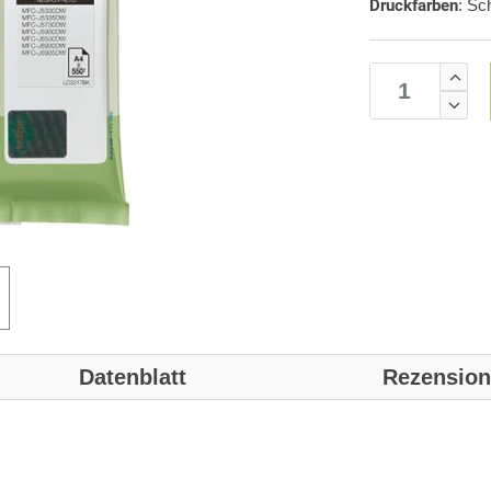
Druckfarben
:
Sc
Datenblatt
Rezensio