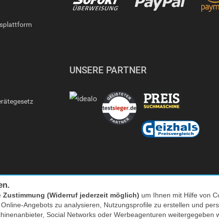
gsplattform
UNSERE PARTNER
erätegesetz
en.
e
Zustimmung (Widerruf jederzeit möglich)
um Ihnen mit Hilfe von Co
s Online-Angebots zu analysieren, Nutzungsprofile zu erstellen und p
Facebook
|
twitter
chinenanbieter, Social Networks oder Werbeagenturen weitergegeben 