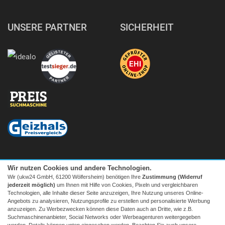
UNSERE PARTNER
SICHERHEIT
Wir nutzen Cookies und andere Technologien.
Wir (ukw24 GmbH, 61200 Wölfersheim) benötigen Ihre
Zustimmung (Widerruf
jederzeit möglich)
um Ihnen mit Hilfe von Cookies, Pixeln und vergleichbaren
Technologien, alle Inhalte dieser Seite anzuzeigen, Ihre Nutzung unseres Online-
Angebots zu analysieren, Nutzungsprofile zu erstellen und personalisierte Werbung
anzuzeigen. Zu Werbezwecken können diese Daten auch an Dritte, wie z.B.
Suchmaschinenanbieter, Social Networks oder Werbeagenturen weitergegeben
Facebook
|
twitter
werden. Details können unten eingesehen werden. Beachten Sie auch unsere