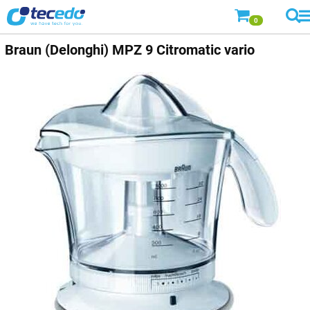
0
Braun
(Delonghi) MPZ 9 Citromatic vario