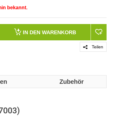
min bekannt.
IN DEN
WARENKORB
Teilen
nen
Zubehör
Genaue techni
entnommen w
Z7003)
Produktgrupp