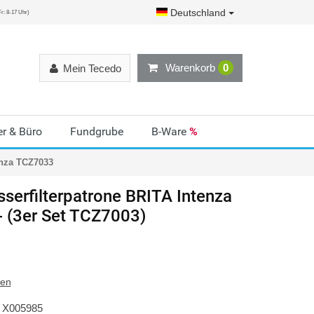
Deutschland
r: 8-17 Uhr)
Warenkorb
0
Mein Tecedo
r & Büro
Fundgrube
B-Ware
%
enza TCZ7033
serfilterpatrone BRITA Intenza
 (3er Set TCZ7003)
ten
X005985