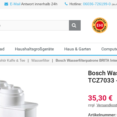
E-Mail
Antwort innerhalb 24h
Hotline:
06036-726199-0
(Mo-F
Bad
Haushaltsgroßgeräte
Haus & Garten
Compute
ehör Kaffe & Tee
Wasserfilter
Bosch Wasserfilterpatrone BRITA Int
Bosch
Was
TCZ7033 -
35,30
€
zzgl.
Versandkos
Artikelnummer: