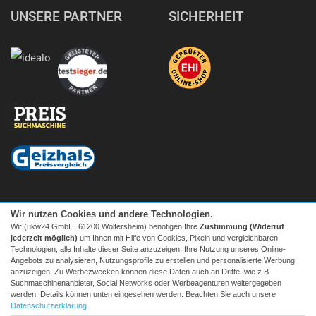
UNSERE PARTNER
SICHERHEIT
Wir nutzen Cookies und andere Technologien.
Wir (ukw24 GmbH, 61200 Wölfersheim) benötigen Ihre
Zustimmung (Widerruf
jederzeit möglich)
um Ihnen mit Hilfe von Cookies, Pixeln und vergleichbaren
Technologien, alle Inhalte dieser Seite anzuzeigen, Ihre Nutzung unseres Online-
Angebots zu analysieren, Nutzungsprofile zu erstellen und personalisierte Werbung
anzuzeigen. Zu Werbezwecken können diese Daten auch an Dritte, wie z.B.
Suchmaschinenanbieter, Social Networks oder Werbeagenturen weitergegeben
Facebook
|
twitter
werden. Details können unten eingesehen werden. Beachten Sie auch unsere
© 2026 Tecedo
Datenschutzerklärung
.